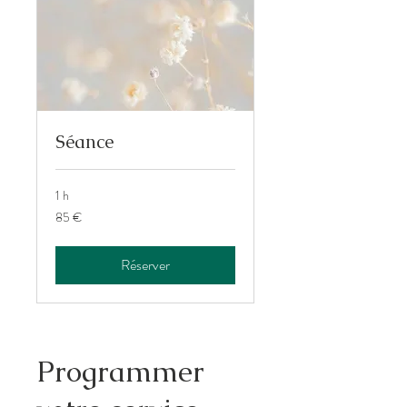
Séance
1 h
85
85 €
euros
Réserver
Programmer